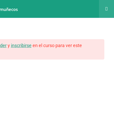
n muñecos
E
y talleres
Recursos gratuitos
Contacto
der
y
inscribirse
en el curso para ver este