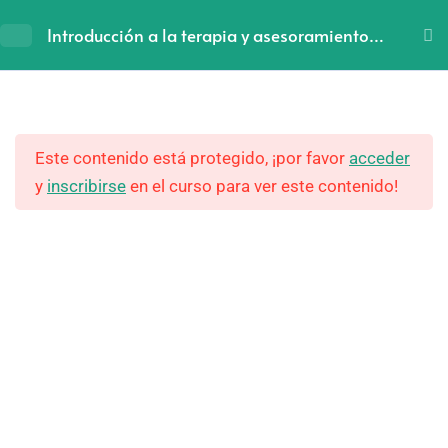
Inicio
All Courses
Introducción a la terapia y asesoramiento
con muñecos
‌Bienvenida‌
2
Este contenido está protegido, ¡por favor
acceder
Lección 1: Bases teóricas
3
y
inscribirse
en el curso para ver este contenido!
CONTACTO
de la herramienta
PRISCA FORMACIÓN
Lección 2: Diferentes
3
usos de la herramienta y
rol del profesional
Lección 3: Metodología
3
de una sesión